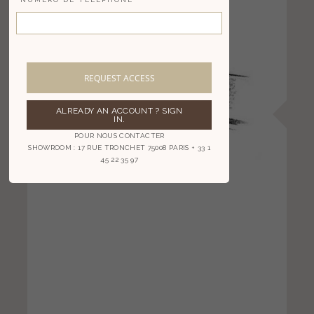
REQUEST ACCESS
ALREADY AN ACCOUNT ? SIGN
IN.
POUR NOUS CONTACTER
SHOWROOM : 17 RUE TRONCHET 75008 PARIS + 33 1
45 22 35 97